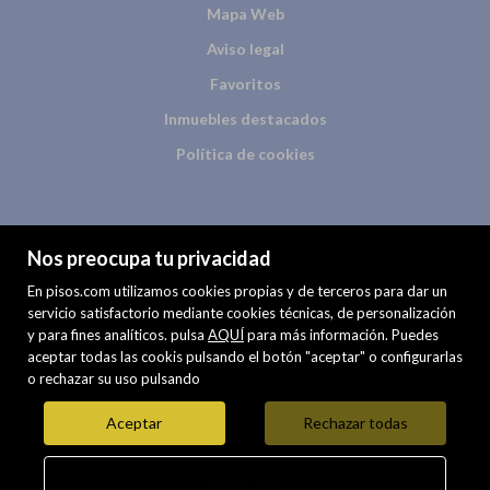
Mapa Web
Aviso legal
Favoritos
Inmuebles destacados
Política de cookies
Nos preocupa tu privacidad
En pisos.com utilizamos cookies propias y de terceros para dar un
servicio satisfactorio mediante cookies técnicas, de personalización
y para fines analíticos. pulsa
AQUÍ
para más información. Puedes
PREMIUM
aceptar todas las cookis pulsando el botón "aceptar" o configurarlas
o rechazar su uso pulsando
Mis inmuebles en pisos.com
VENTA
ALQUILER
Aceptar
Rechazar todas
Configurar