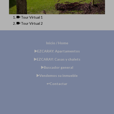
Tour Virtual 1
Tour Virtual 2
Inicio / Home
▶️EZCARAY: Apartamentos
▶️EZCARAY: Casas y chalets
▶️Buscador general
▶️Vendemos su inmueble
↩️Contactar